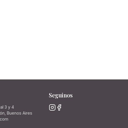
Seguinos
al 3 y 4
rón, Buenos Aires
.com