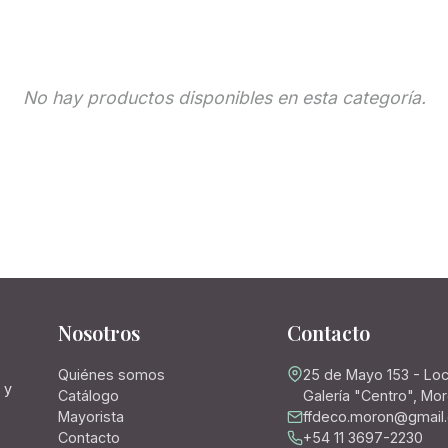
No hay productos disponibles en esta categoría.
Nosotros
Contacto
Quiénes somos
25 de Mayo 153 - Loc
 y
Catálogo
Galería "Centro", Mo
Mayorista
ffdeco.moron@gmail
Contacto
+54 11 3697-2230