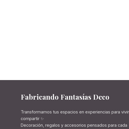
Fabricando Fantasías Deco
Transformamos tus espacios en experiencias para vivir
compartir ✨
Decoración, regalos y accesorios pensados para cada