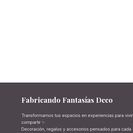
Fabricando Fantasías Deco
Transformamos tus espacios en experiencias para vivir
compartir ✨
Decoración, regalos y accesorios pensados para cada