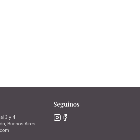
Seguinos
al 3 y 4
rón, Buenos Aires
.com