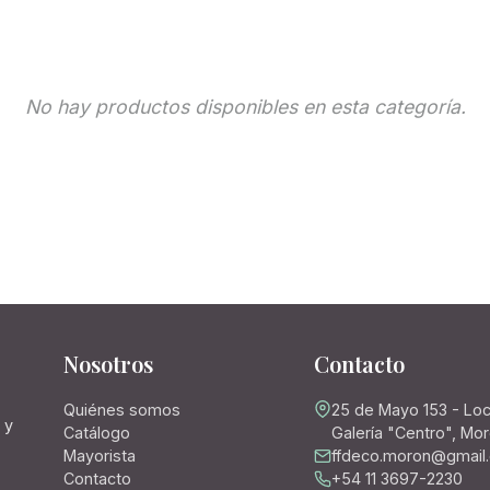
No hay productos disponibles en esta categoría.
Nosotros
Contacto
Quiénes somos
25 de Mayo 153 - Loc
 y
Catálogo
Galería "Centro", Mo
Mayorista
ffdeco.moron@gmail
Contacto
+54 11 3697-2230