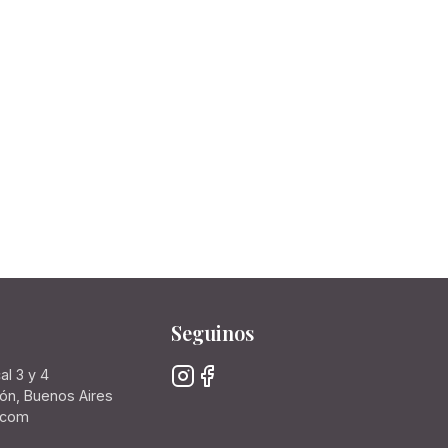
Seguinos
al 3 y 4
rón, Buenos Aires
.com