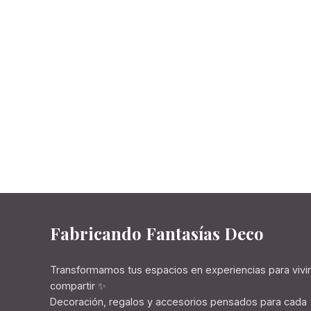
Fabricando Fantasías Deco
Transformamos tus espacios en experiencias para vivir
compartir ✨
Decoración, regalos y accesorios pensados para cada