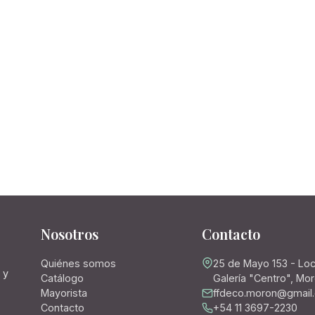
Nosotros
Contacto
Quiénes somos
25 de Mayo 153 - Loc
 y
Catálogo
Galería "Centro", Mo
Mayorista
ffdeco.moron@gmail
Contacto
+54 11 3697-2230