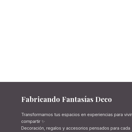
Fabricando Fantasías Deco
Transformamos tus espacios en experiencias para vivir
compartir ✨
Decoración, regalos y accesorios pensados para cada