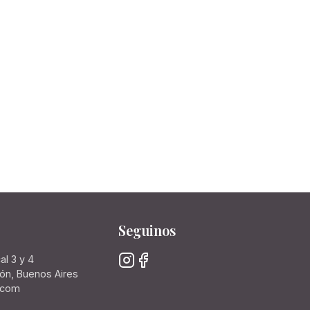
Seguinos
al 3 y 4
rón, Buenos Aires
.com