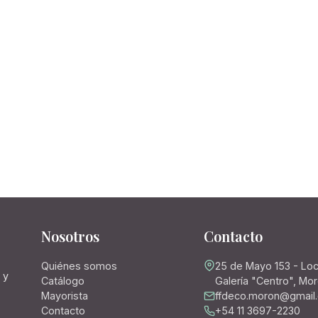
Nosotros
Contacto
Quiénes somos
25 de Mayo 153 - Loc
 y
Catálogo
Galería "Centro", Mo
Mayorista
ffdeco.moron@gmail
Contacto
+54 11 3697-2230