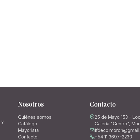
Nosotros
Contacto
Quiénes somos
25 de Mayo 153 - Loc
 y
Catálogo
Galería "Centro", Mo
Mayorista
ffdeco.moron@gmail
Contacto
+54 11 3697-2230