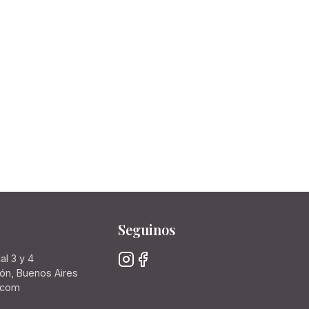
Seguinos
al 3 y 4
rón, Buenos Aires
.com