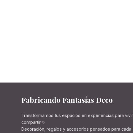
Fabricando Fantasías Deco
Transformamos tus espacios en experiencias para vivir
compartir ✨
Decoración, regalos y accesorios pensados para cada