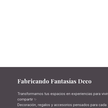
Fabricando Fantasías Deco
Transformamos tus espacios en experiencias para vivir
compartir ✨
Decoración, regalos y accesorios pensados para cada