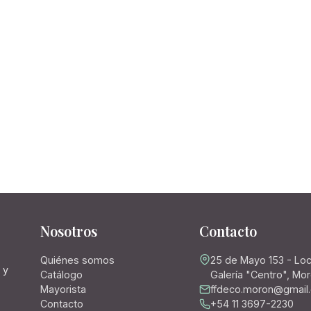
Nosotros
Contacto
Quiénes somos
25 de Mayo 153 - Loc
 y
Catálogo
Galería "Centro", Mo
Mayorista
ffdeco.moron@gmail
Contacto
+54 11 3697-2230