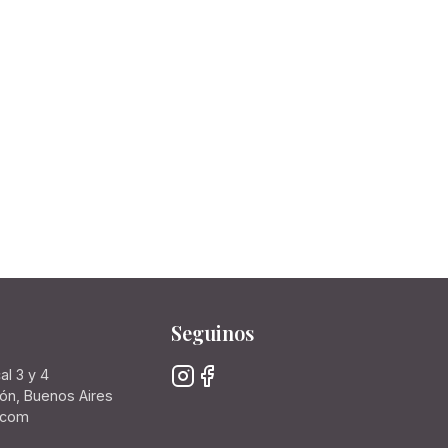
Seguinos
al 3 y 4
rón, Buenos Aires
.com