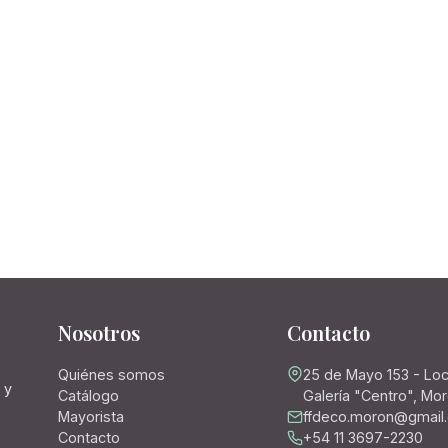
Nosotros
Contacto
Quiénes somos
25 de Mayo 153 - Loc
 y
Catálogo
Galería "Centro", Mo
Mayorista
ffdeco.moron@gmail
Contacto
+54 11 3697-2230