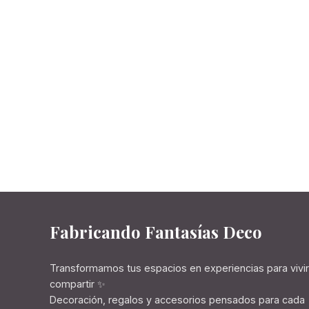
Fabricando Fantasías Deco
Transformamos tus espacios en experiencias para vivir
compartir ✨
Decoración, regalos y accesorios pensados para cada