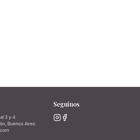
Seguinos
al 3 y 4
rón, Buenos Aires
.com