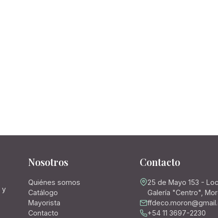
Nosotros
Contacto
Quiénes somos
25 de Mayo 153 - Loc
 y
Catálogo
Galería "Centro", Mo
Mayorista
ffdeco.moron@gmail
Contacto
+54 11 3697-2230