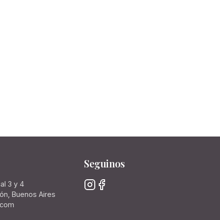
Seguinos
al 3 y 4
rón, Buenos Aires
.com