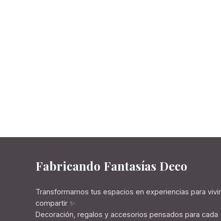
Fabricando Fantasías Deco
Transformamos tus espacios en experiencias para vivir
compartir ✨
Decoración, regalos y accesorios pensados para cada