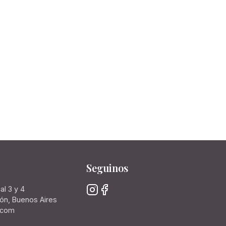
Seguinos
al 3 y 4
rón, Buenos Aires
.com