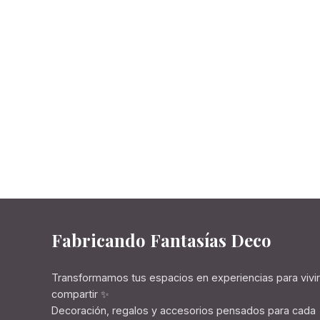
Fabricando Fantasías Deco
Transformamos tus espacios en experiencias para vivir
compartir ✨
Decoración, regalos y accesorios pensados para cada