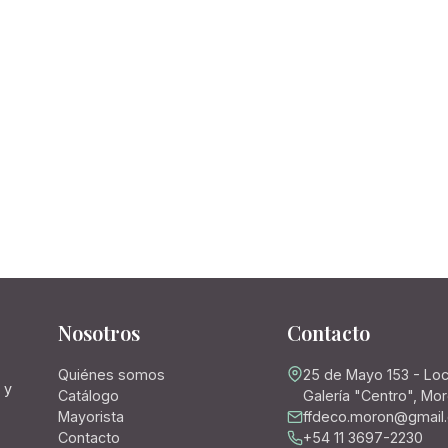
Nosotros
Contacto
Quiénes somos
25 de Mayo 153 - Loc
 y
Catálogo
Galería "Centro", Mo
Mayorista
ffdeco.moron@gmail
Contacto
+54 11 3697-2230