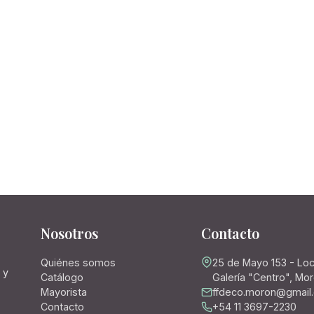
Nosotros
Contacto
Quiénes somos
25 de Mayo 153 - Loc
 y
Catálogo
Galería "Centro", Mo
Mayorista
ffdeco.moron@gmail
Contacto
+54 11 3697-2230