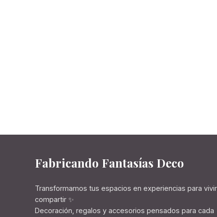
Fabricando Fantasías Deco
Transformamos tus espacios en experiencias para vivir
compartir ✨
Decoración, regalos y accesorios pensados para cada