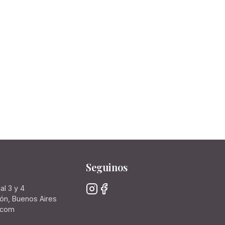
Seguinos
al 3 y 4
rón, Buenos Aires
.com