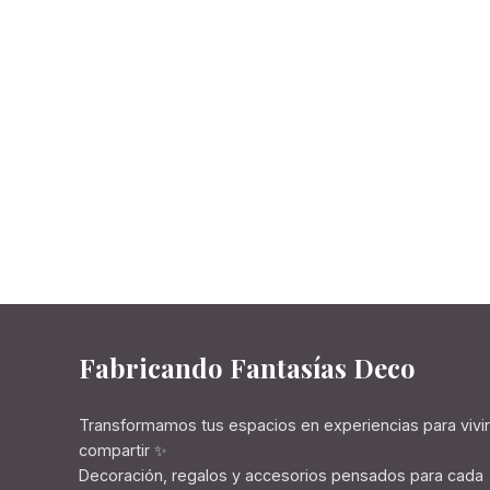
Fabricando Fantasías Deco
Transformamos tus espacios en experiencias para vivir
compartir ✨
Decoración, regalos y accesorios pensados para cada