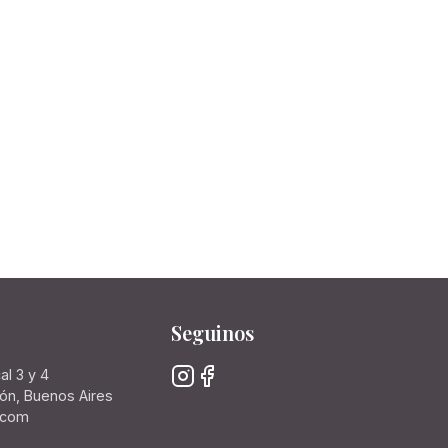
Seguinos
al 3 y 4
rón, Buenos Aires
.com