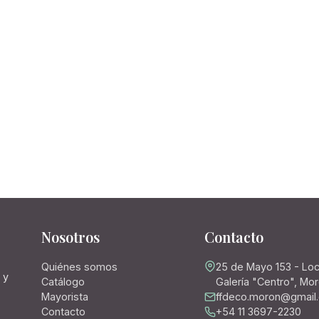
Nosotros
Contacto
Quiénes somos
25 de Mayo 153 - Loc
 y
Catálogo
Galería "Centro", Mo
Mayorista
ffdeco.moron@gmail
Contacto
+54 11 3697-2230