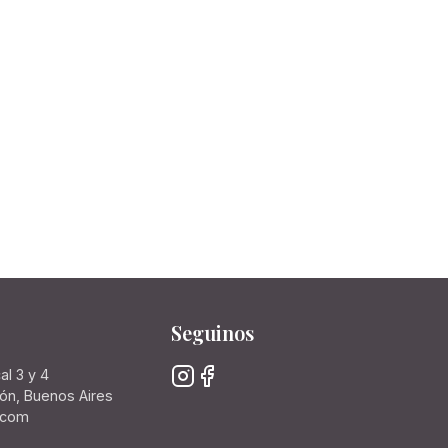
Seguinos
al 3 y 4
rón, Buenos Aires
.com