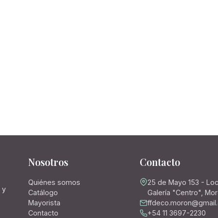
Nosotros
Contacto
Quiénes somos
25 de Mayo 153 - Loc
 y
Catálogo
Galería "Centro", Mo
Mayorista
ffdeco.moron@gmail
Contacto
+54 11 3697-2230