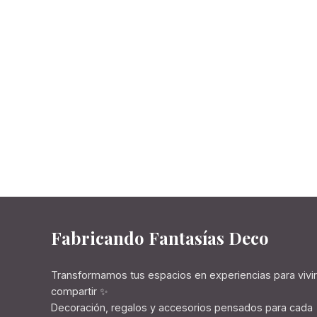
Fabricando Fantasías Deco
Transformamos tus espacios en experiencias para vivir
compartir ✨
Decoración, regalos y accesorios pensados para cada